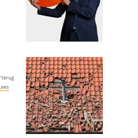
t
‘terug
Lees