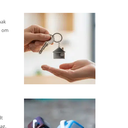
aak
ie om
dt
ag.