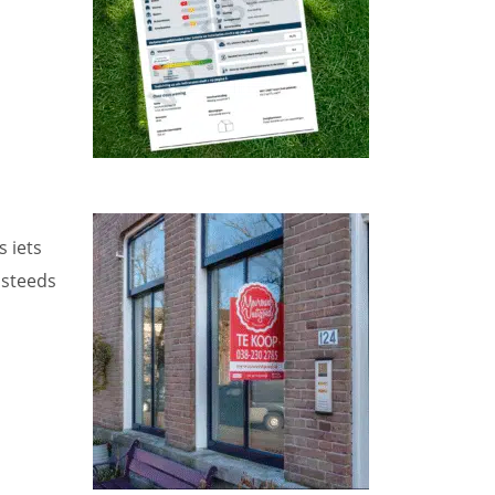
s iets
 steeds