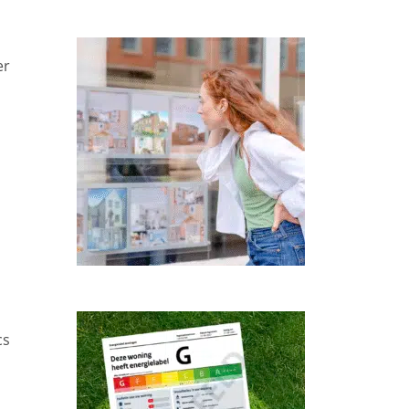
er
cs