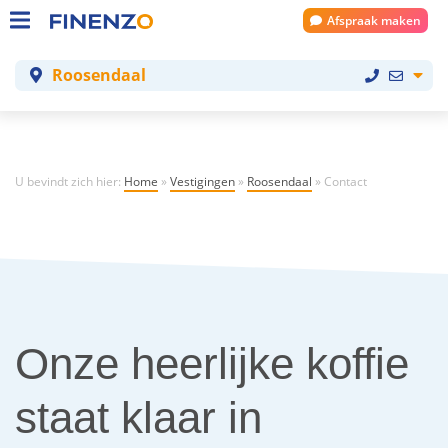
Afspraak maken
Roosendaal
U bevindt zich hier:
Home
»
Vestigingen
»
Roosendaal
»
Contact
Onze heerlijke koffie
staat klaar in