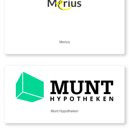
Merius
Munt Hypotheken