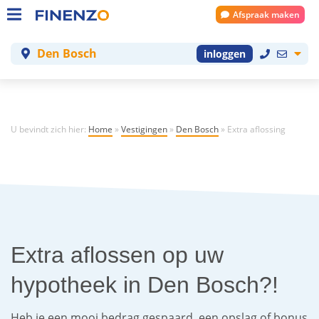
Afspraak maken
Den Bosch
inloggen
U bevindt zich hier:
Home
»
Vestigingen
»
Den Bosch
»
Extra aflossing
Extra aflossen op uw
hypotheek in Den Bosch?!
Heb je een mooi bedrag gespaard, een opslag of bonus