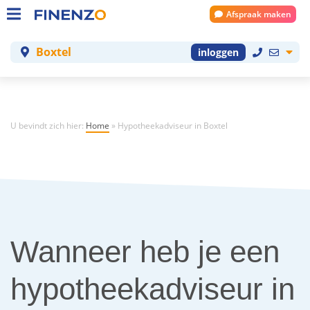
Afspraak maken
Boxtel
inloggen
U bevindt zich hier:
Home
»
Hypotheekadviseur in Boxtel
Wanneer heb je een
hypotheekadviseur in