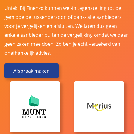
Uniek! Bij Finenzo kunnen we -in tegenstelling tot de
gemiddelde tussenpersoon of bank- álle aanbieders
voor je vergelijken en afsluiten. We laten dus geen
enkele aanbieder buiten de vergelijking omdat we daar
geen zaken mee doen. Zo ben je écht verzekerd van
onafhankelijk advies.
Afspraak maken