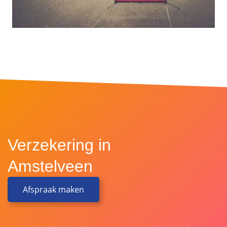
Verzekering in
Amstelveen
Afspraak maken