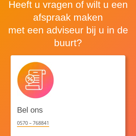
Heeft u vragen of wilt u een
afspraak maken
met een adviseur bij u in de
buurt?
Bel ons
0570 – 768841