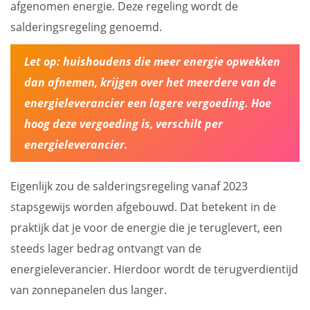
afgenomen energie. Deze regeling wordt de
salderingsregeling genoemd.
Let op:
huishoudens die meer energie opwekken
dan afnemen, krijgen over het meerdere van de
energieleverancier een lagere vergoeding. Hoe
hoog deze vergoeding is, verschilt per
energieleverancier.
Eigenlijk zou de salderingsregeling vanaf 2023
stapsgewijs worden afgebouwd. Dat betekent in de
praktijk dat je voor de energie die je teruglevert, een
steeds lager bedrag ontvangt van de
energieleverancier. Hierdoor wordt de terugverdientijd
van zonnepanelen dus langer.