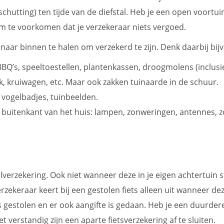
chutting) ten tijde van de diefstal. Heb je een open voortu
m te voorkomen dat je verzekeraar niets vergoed.
t naar binnen te halen om verzekerd te zijn. Denk daarbij bi
, BBQ’s, speeltoestellen, plantenkassen, droogmolens (inclus
, kruiwagen, etc. Maar ook zakken tuinaarde in de schuur.
, vogelbadjes, tuinbeelden.
de buitenkant van het huis: lampen, zonweringen, antennes,
lverzekering. Ook niet wanneer deze in je eigen achtertuin s
rzekeraar keert bij een gestolen fiets alleen uit wanneer dez
gestolen en er ook aangifte is gedaan. Heb je een duurdere f
 verstandig zijn een aparte fietsverzekering af te sluiten.