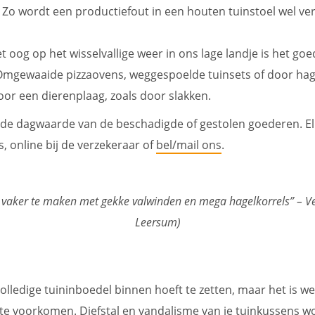
Zo wordt een productiefout in een houten tuinstoel wel v
et oog op het wisselvallige weer in ons lage landje is het 
 Omgewaaide pizzaovens, weggespoelde tuinsets of door hag
oor een dierenplaag, zoals door slakken.
an de dagwaarde van de beschadigde of gestolen goederen. 
, online bij de verzekeraar of
bel/mail ons
.
s vaker te maken met gekke valwinden en mega hagelkorrels”
– V
Leersum)
e volledige tuininboedel binnen hoeft te zetten, maar het is 
 te voorkomen. Diefstal en vandalisme van je tuinkussens w