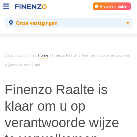
Afspraak maken
Onze vestigingen
U bevindt zich hier:
Home
»
Finenzo Raalte is klaar om u op verantwoorde
wijze te verwelkomen
Finenzo Raalte is
klaar om u op
verantwoorde wijze