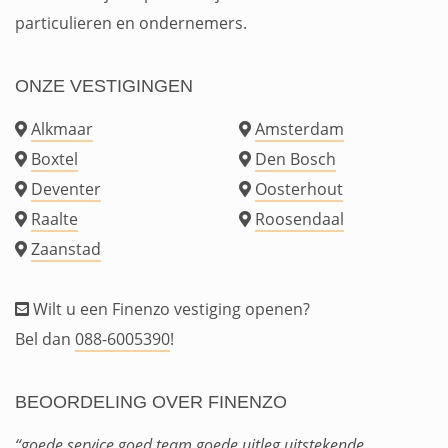
particulieren en ondernemers.
ONZE VESTIGINGEN
Alkmaar
Amsterdam
Boxtel
Den Bosch
Deventer
Oosterhout
Raalte
Roosendaal
Zaanstad
Wilt u een Finenzo vestiging openen?
Bel dan
088-6005390
!
BEOORDELING OVER FINENZO
“goede service goed team goede uitleg uitstekende