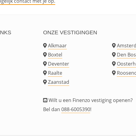
elijk contact met je op.
INKS
ONZE VESTIGINGEN
Alkmaar
Amster
Boxtel
Den Bos
Deventer
Oosterh
Raalte
Roosend
Zaanstad
Wilt u een Finenzo vestiging openen?
Bel dan
088-6005390
!