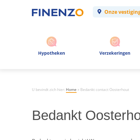
Onze vestigin
Hypotheken
Verzekeringen
U bevindt zich hier:
Home
»
Bedankt contact Oosterhout
Bedankt Oosterho