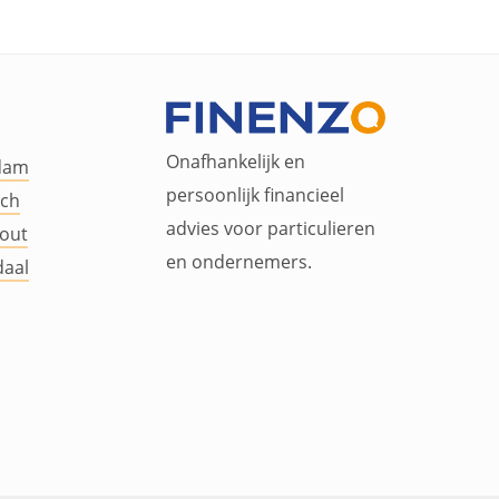
Onafhankelijk en
dam
persoonlijk financieel
ch
advies voor particulieren
out
en ondernemers.
aal